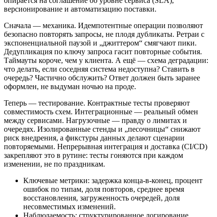
опирается на соглашение об уровне сервиса (SLA),
версионирование и автоматизацию поставки.
Сначала — механика. Идемпотентные операции позволяют
безопасно повторять запросы, не плодя дубликаты. Ретраи с
экспоненциальной паузой и „джиттером“ смягчают пики.
Дедупликация по ключу запроса гасит повторные события.
Таймауты короче, чем у клиента. А ещё — схема деградации:
что делать, если соседняя система недоступна? Ставить в
очередь? Частично обслужить? Ответ должен быть заранее
оформлен, не выдуман ночью на проде.
Теперь — тестирование. Контрактные тесты проверяют
совместимость схем. Интеграционные — реальный обмен
между сервисами. Нагрузочные — правду о лимитах и
очередях. Изолированные стенды и „песочницы“ снижают
риск внедрения, а фикстуры данных делают сценарии
повторяемыми. Непрерывная интеграция и доставка (CI/CD)
закрепляют это в рутине: тесты гоняются при каждом
изменении, не по праздникам.
Ключевые метрики: задержка конца‑в‑конец, процент
ошибок по типам, доля повторов, среднее время
восстановления, загруженность очередей, доля
несовместимых изменений.
Наблюдаемость: структурированное логирование,