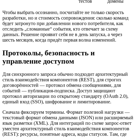
тестов
домены
Чтобы выбрать осознанно, посчитайте не только скорость
разработки, но и стоимость сопровождения: сколько команд
будет затронуто при добавлении нового потребителя, как
отследить „сломанные“ события, кто отвечает за схему
данных. Решение проявит себя не в день запуска, а через
шесть месяцев, когда придёт первая волна изменений.
Протоколы, безопасность и
управление доступом
Для синхронного запроса обычно подходит архитектурный
стиль взаимодействия компонентов (REST), для строгих
договорённостей — протокол обмена сообщениями, для
событий — публикация‑подписка. Доступ защищают
протокол авторизации по открытому стандарту (OAuth 2.0),
единый вход (SSO), шифрование и лимитирование.
Сначала фиксируем термины. Формат полезной нагрузки —
текстовый формат обмена данными (JSON) или расширяемый
язык разметки (XML). Для интеграций по схеме запрос‑ответ
уместен архитектурный стиль взаимодействия компонентов
(REST): ресурсы, понятные адреса, коды статусов. Там, где