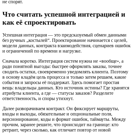
не спорят.
Что считать успешной интеграцией и
как её спроектировать
Успешная интеграция — это предсказуемый обмен данными
без ручных „костылей“. Проектирование начинается с целей,
модели данных, контракта взаимодействия, сценариев ошибок
и ограничений по времени и нагрузке.
Сначала коротко. Интеграция систем нужна не «вообще», а
ради понятной выгоды: быстрее оформлять заказы, точнее
сводить остатки, своевременно уведомлять клиента. Поэтому
в основу кладём цель процесса и только затем решаем, какие
события и запросы её поддержат. Здесь помогает простая
вещь: владельцы данных. Кто источник истины? Где хранятся
атрибуты клиента, а где — статусы заказов? Разделите
ответственность, и споры утихнут.
Далее разворачиваем контракт. Он фиксирует маршруты,
входы и выходы, обязательные и опциональные поля,
версионирование, коды и формат ошибок, таймауты. Между
прочим, заранее решите, что происходит на границе: кто
ретраит, через сколько, как отличает повтор от новой