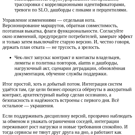
трассировки с корреляционными идентификаторами,
тревоги по SLO, дашборды с пиками и перцентилями.
Управление изменениями — отдельная нота.
Версионирование маршрутов, обратная совместимость,
поэтапная выкатка, флаги функциональности. Согласуйте
окно изменений, предупредите потребителей, замерьте эффект
и только затем выключайте старую версию. И, честно говоря,
держать план отката — не трусость, а зрелость.
Чек‑лист запуска: контракт и контакты владельцев,
лимиты и политика повторов, alarms и дашборды,
нагрузочный акт, сценарии деградации, обновлённая
документация, обучение службы поддержки.
Итог простой, хоть и добытый потом. Интеграция систем
удаётся там, где цели бизнес‑процесса обёрнуты в аккуратный
контракт, архитектурный выбор сделан осознанно, а
безопасность и надёжность встроены с первого дня. Всё
остальное — украшения.
Если поддерживать дисциплину версий, прозрачно наблюдать
за обменом и уважать ограничения соседей, интеграции
переживают рост нагрузки и новые требования спокойно. И
тогда сервисы не тянут друг друга на дно, а работают как