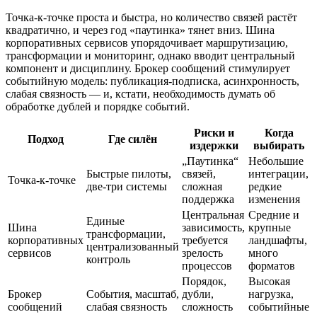
Точка‑к‑точке проста и быстра, но количество связей растёт
квадратично, и через год «паутинка» тянет вниз. Шина
корпоративных сервисов упорядочивает маршрутизацию,
трансформации и мониторинг, однако вводит центральный
компонент и дисциплину. Брокер сообщений стимулирует
событийную модель: публикация‑подписка, асинхронность,
слабая связность — и, кстати, необходимость думать об
обработке дублей и порядке событий.
Риски и
Когда
Подход
Где силён
издержки
выбирать
„Паутинка“
Небольшие
Быстрые пилоты,
связей,
интеграции,
Точка‑к‑точке
две‑три системы
сложная
редкие
поддержка
изменения
Центральная
Средние и
Единые
Шина
зависимость,
крупные
трансформации,
корпоративных
требуется
ландшафты,
централизованный
сервисов
зрелость
много
контроль
процессов
форматов
Порядок,
Высокая
Брокер
События, масштаб,
дубли,
нагрузка,
сообщений
слабая связность
сложность
событийные