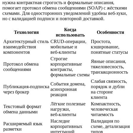
нужна контрактная строгость и формальные описания,
помогает протокол обмена сообщениями (SOAP) с жёсткими
схемами. Для односторонних уведомлений удобны веб‑хуки,
но с валидацией подписи и повторной доставкой.
Когда
Технология
Особенности
использовать
Архитектурный стиль
CRUD‑операции,
Простота,
взаимодействия
мобильные и
кэширование,
компонентов
веб‑клиенты
понятные статусы
Строгие
Явные описания,
Протокол обмена
корпоративные
тяжеловесность,
сообщениями
контракты,
транзакционность
формальные схемы
Слабая связность,
События домена,
Публикация‑подписка
порядок и дубли
асинхронная
через брокер
на стороне
реакция
клиента
Лёгкие полезные
Компактность,
Текстовый формат
нагрузки,
человеческая
обмена данными
веб‑клиенты
читаемость
Наследие
Валидация по
Расширяемый язык
корпоративных
схеме, детализация
разметки
интеграций
типов