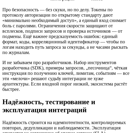
Про безопасность — без скуки, но по делу. Токены по
протоколу авторизации по открытому стандарту дают
«минимально необходимый доступ», а единый вход снимает
боль с паролями. Ограничения скорости защищают от
всплесков, подписи запросов и проверка источников — от
подмены. Ещё важнее предсказуемость ошибок: единый
формат, коды, корреляционный идентификатор — чтобы по
логам находить путь запроса за секунды, а не часами рыскать
по журналам.
И не забываем про разработчиков. Набор инструментов
разработчика (SDK), примеры запросов, „песочница“, чёткая
инструкция по получению ключей, лимитам, событиям — все
эти «мелочи» решают судьбу интеграции не хуже
архитектуры. Если входной порог низкий, экосистема растёт
быстрее.
Надёжность, тестирование и
эксплуатация интеграций
Надёжность строится на идемпотентности, контролируемых
повторах, дедупликации и наблюдаемости. Эксплуатация